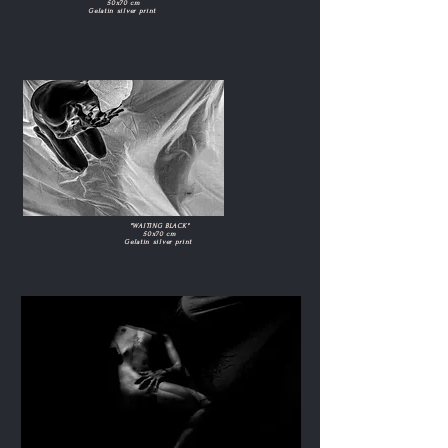
50x70 cm
Gelatin silver print
"WAITING BLACK"
50x70 cm
Gelatin silver print