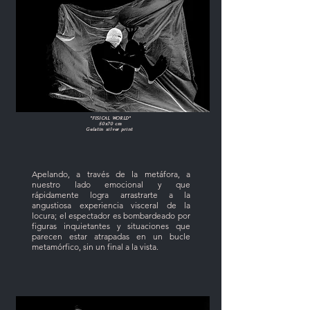
"FISICAL WORLD"
50x70 cm
Gelatin silver print
Apelando, a través de la metáfora, a
nuestro lado emocional y que
rápidamente logra arrastrarte a la
angustiosa experiencia visceral de la
locura; el espectador es bombardeado por
figuras inquietantes y situaciones que
parecen estar atrapadas en un bucle
metamórfico, sin un final a la vista.