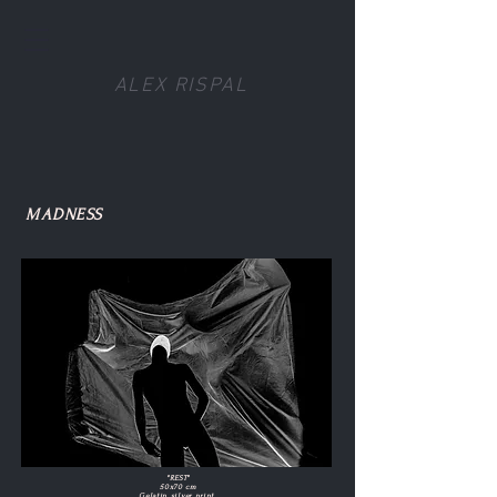
ALEX RISPAL
MADNESS
"REST"
50x70 cm
Gelatin silver print