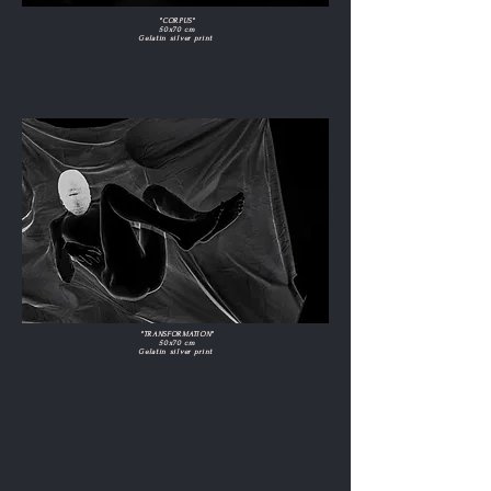
"CORPUS"
50x70 cm
Gelatin silver print
"TRANSFORMATION"
50x70 cm
Gelatin silver print