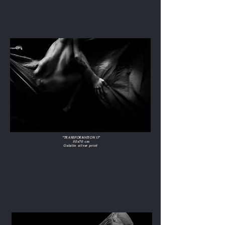
"TRANSFORMATION II"
50x70 cm
Gelatin silver print