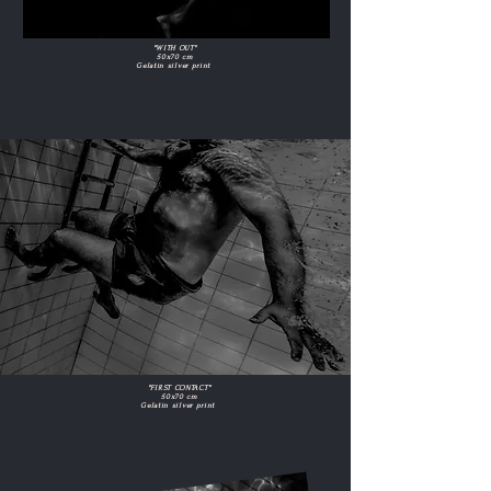
"WITH OUT"
50x70 cm
Gelatin silver print
"FIRST CONTACT"
50x70 cm
Gelatin silver print