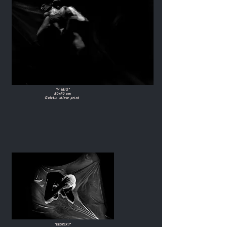
"V HUG"
50x70 cm
Gelatin silver print
"DESPERT"